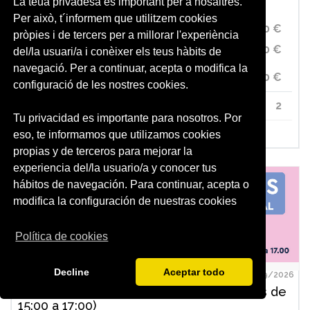
grado trabajadores UV
La teua privadesa és important per a nosaltres.
Per això, t´informem que utilitzem cookies
550.80 €
pròpies i de tercers per a millorar l'experiència
513.00 €
PTGAS/PDI/PI
del/la usuari/a i conèixer els teus hàbits de
navegació. Per a continuar, acepta o modifica la
288.00 €
ESTUDIANTES UV
configuració de les nostres cookies.
2
Créditos
ECTS
Tu privacidad es importante para nosotros. Por
Detalles
eso, te informamos que utilizamos cookies
propias y de terceros para mejorar la
experiencia del/la usuario/a y conocer tus
hábitos de navegación. Para continuar, acepta o
modifica la configuración de nuestras cookies
Política de cookies
Decline
Aceptar todo
29/09/2026
Francés cuatrimestral A1 (martes y jueves de
15:00 a 17:00)