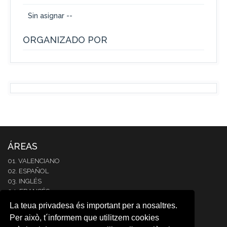
Sin asignar --
ORGANIZADO POR
ÁREAS
01. VALENCIANO
02. ESPAÑOL
03. INGLÉS
04. FRANCÉS
05. ITALIANO
La teua privadesa és important per a nosaltres.
06. ALEMÁN
Per això, t´informem que utilitzem cookies
07. PORTUGUÉS