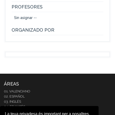
PROFESORES
Sin asignar --
ORGANIZADO POR
ÁREAS
01. VALENCIANO
02. ESPAÑOL
03. INGLÉS
04. FRANCÉS
05. ITALIANO
La teua privadesa és important per a nosaltres.