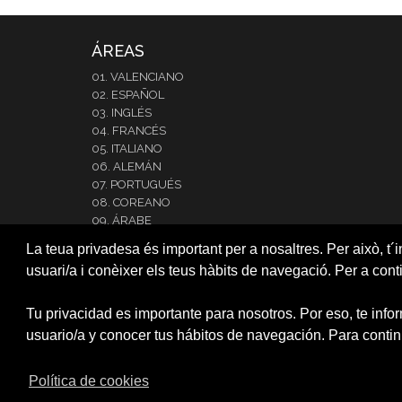
ÁREAS
01. VALENCIANO
02. ESPAÑOL
03. INGLÉS
04. FRANCÉS
05. ITALIANO
06. ALEMÁN
07. PORTUGUÉS
08. COREANO
09. ÁRABE
10. JAPONÉS
La teua privadesa és important per a nosaltres. Per això, t´i
11. RUSO
usuari/a i conèixer els teus hàbits de navegació. Per a cont
12.NEERLANDÉS
13. RUMANO
14. INTENSIVE SPANISH
Tu privacidad es importante para nosotros. Por eso, te info
CARTA RESERVA DE PLAZA
usuario/a y conocer tus hábitos de navegación. Para contin
RESERVA DE PLAZA (CAMPUS)
Política de cookies