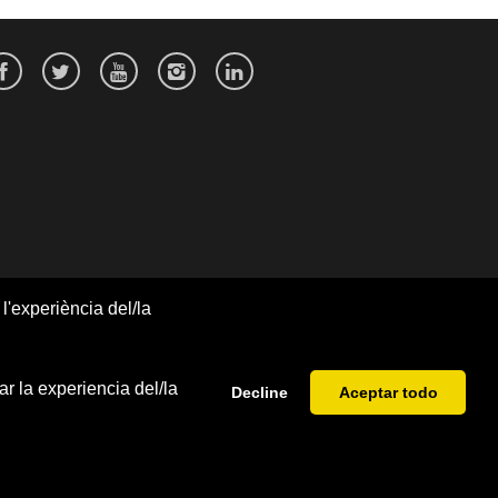
l'experiència del/la
r la experiencia del/la
Decline
Aceptar todo