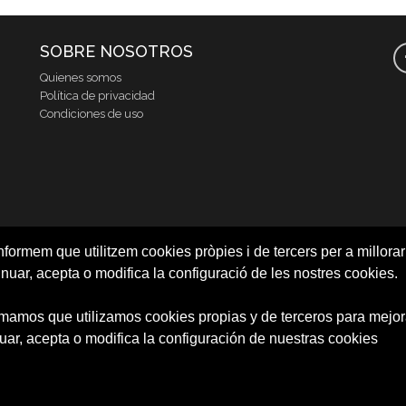
SOBRE NOSOTROS
Quienes somos
Política de privacidad
Condiciones de uso
nformem que utilitzem cookies pròpies i de tercers per a millorar 
inuar, acepta o modifica la configuració de les nostres cookies.
rmamos que utilizamos cookies propias y de terceros para mejora
uar, acepta o modifica la configuración de nuestras cookies
© 2026 Centre d'Idiomes de la Universitat de València