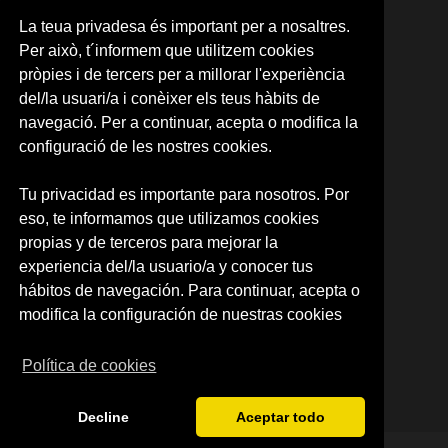
05. ITALIANO
La teua privadesa és important per a nosaltres.
06. ALEMÁN
Per això, t´informem que utilitzem cookies
07. PORTUGUÉS
pròpies i de tercers per a millorar l'experiència
08. COREANO
del/la usuari/a i conèixer els teus hàbits de
09. ÁRABE
10. JAPONÉS
navegació. Per a continuar, acepta o modifica la
11. RUSO
configuració de les nostres cookies.
12.NEERLANDÉS
13. RUMANO
Tu privacidad es importante para nosotros. Por
14. INTENSIVE SPANISH
eso, te informamos que utilizamos cookies
CARTA RESERVA DE PLAZA
RESERVA DE PLAZA (CAMPUS)
propias y de terceros para mejorar la
experiencia del/la usuario/a y conocer tus
SOBRE NOSOTROS
hábitos de navegación. Para continuar, acepta o
Quienes somos
modifica la configuración de nuestras cookies
Política de privacidad
Condiciones de uso
Política de cookies
Decline
Aceptar todo