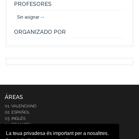
PROFESORES
Sin asignar --
ORGANIZADO POR
ÁREAS
01. VALENCIANO
02. ESPAÑOL
03. INGLÉS
04. FRANCÉS
05. ITALIANO
La teua privadesa és important per a nosaltres.
06. ALEMÁN