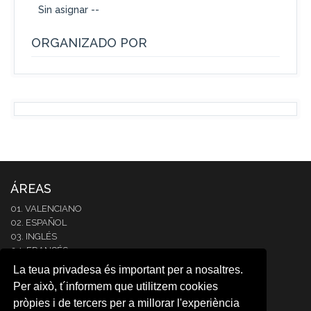
Sin asignar --
ORGANIZADO POR
ÁREAS
01. VALENCIANO
02. ESPAÑOL
03. INGLÉS
04. FRANCÉS
05. ITALIANO
La teua privadesa és important per a nosaltres.
06. ALEMÁN
Per això, t´informem que utilitzem cookies
07. PORTUGUÉS
pròpies i de tercers per a millorar l'experiència
08. COREANO