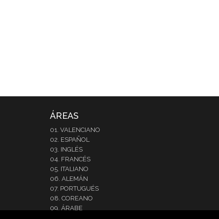
ÁREAS
01. VALENCIANO
02. ESPAÑOL
03. INGLÉS
04. FRANCÉS
05. ITALIANO
06. ALEMÁN
07. PORTUGUÉS
08. COREANO
09. ÁRABE
10. JAPONÉS