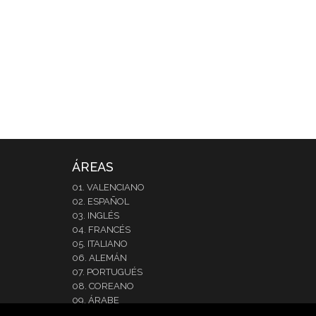
ÁREAS
01. VALENCIANO
02. ESPAÑOL
03. INGLÉS
04. FRANCÉS
05. ITALIANO
06. ALEMÁN
07. PORTUGUÉS
08. COREANO
09. ÁRABE
10. JAPONÉS