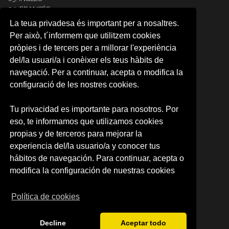
04. FRANCÉS
05. ITALIANO
La teua privadesa és important per a nosaltres.
06. ALEMÁN
Per això, t´informem que utilitzem cookies
07. PORTUGUÉS
pròpies i de tercers per a millorar l'experiència
08. COREANO
del/la usuari/a i conèixer els teus hàbits de
09. ÁRABE
10. JAPONÉS
navegació. Per a continuar, acepta o modifica la
11. RUSO
configuració de les nostres cookies.
12.NEERLANDÉS
13. RUMANO
Tu privacidad es importante para nosotros. Por
14. INTENSIVE SPANISH
eso, te informamos que utilizamos cookies
CARTA RESERVA DE PLAZA
RESERVA DE PLAZA (CAMPUS)
propias y de terceros para mejorar la
experiencia del/la usuario/a y conocer tus
SOBRE NOSOTROS
hábitos de navegación. Para continuar, acepta o
Quienes somos
modifica la configuración de nuestras cookies
Política de privacidad
Condiciones de uso
Política de cookies
Decline
Aceptar todo