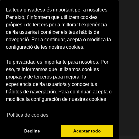
04. FRANCÉS
05. ITALIANO
La teua privadesa és important per a nosaltres.
06. ALEMÁN
Per això, t´informem que utilitzem cookies
07. PORTUGUÉS
pròpies i de tercers per a millorar l'experiència
08. COREANO
del/la usuari/a i conèixer els teus hàbits de
09. ÁRABE
10. JAPONÉS
navegació. Per a continuar, acepta o modifica la
11. RUSO
configuració de les nostres cookies.
12.NEERLANDÉS
13. RUMANO
Tu privacidad es importante para nosotros. Por
14. INTENSIVE SPANISH
eso, te informamos que utilizamos cookies
CARTA RESERVA DE PLAZA
RESERVA DE PLAZA (CAMPUS)
propias y de terceros para mejorar la
experiencia del/la usuario/a y conocer tus
SOBRE NOSOTROS
hábitos de navegación. Para continuar, acepta o
Quienes somos
modifica la configuración de nuestras cookies
Política de privacidad
Condiciones de uso
Política de cookies
Decline
Aceptar todo