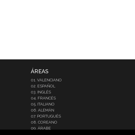
ÁREAS
01. VALENCIANO
02. ESPAÑOL
03. INGLÉS
04. FRANCÉS
05. ITALIANO
06. ALEMÁN
07. PORTUGUÉS
08. COREANO
09. ÁRABE
10. JAPONÉS