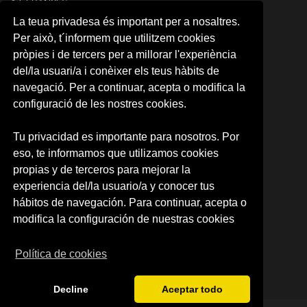
04. FRANCÉS
05. ITALIANO
La teua privadesa és important per a nosaltres.
06. ALEMÁN
Per això, t´informem que utilitzem cookies
07. PORTUGUÉS
pròpies i de tercers per a millorar l'experiència
08. COREANO
del/la usuari/a i conèixer els teus hàbits de
09. ÁRABE
10. JAPONÉS
navegació. Per a continuar, acepta o modifica la
11. RUSO
configuració de les nostres cookies.
12.NEERLANDÉS
13. RUMANO
Tu privacidad es importante para nosotros. Por
14. INTENSIVE SPANISH
eso, te informamos que utilizamos cookies
CARTA RESERVA DE PLAZA
RESERVA DE PLAZA (CAMPUS)
propias y de terceros para mejorar la
experiencia del/la usuario/a y conocer tus
SOBRE NOSOTROS
hábitos de navegación. Para continuar, acepta o
Quienes somos
modifica la configuración de nuestras cookies
Política de privacidad
Condiciones de uso
Política de cookies
Decline
Aceptar todo