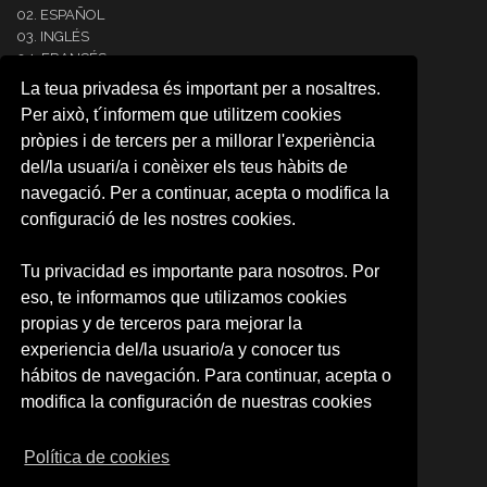
02. ESPAÑOL
03. INGLÉS
04. FRANCÉS
05. ITALIANO
La teua privadesa és important per a nosaltres.
06. ALEMÁN
Per això, t´informem que utilitzem cookies
07. PORTUGUÉS
pròpies i de tercers per a millorar l'experiència
08. COREANO
del/la usuari/a i conèixer els teus hàbits de
09. ÁRABE
10. JAPONÉS
navegació. Per a continuar, acepta o modifica la
11. RUSO
configuració de les nostres cookies.
12.NEERLANDÉS
13. RUMANO
Tu privacidad es importante para nosotros. Por
14. INTENSIVE SPANISH
eso, te informamos que utilizamos cookies
CARTA RESERVA DE PLAZA
RESERVA DE PLAZA (CAMPUS)
propias y de terceros para mejorar la
experiencia del/la usuario/a y conocer tus
SOBRE NOSOTROS
hábitos de navegación. Para continuar, acepta o
Quienes somos
modifica la configuración de nuestras cookies
Política de privacidad
Condiciones de uso
Política de cookies