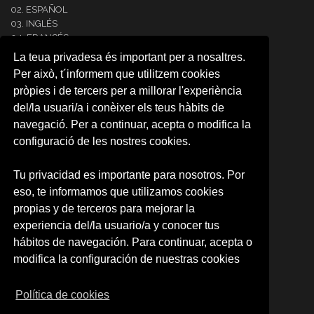
02. ESPAÑOL
03. INGLÉS
04. FRANCÉS
05. ITALIANO
La teua privadesa és important per a nosaltres.
06. ALEMÁN
Per això, t´informem que utilitzem cookies
07. PORTUGUÉS
pròpies i de tercers per a millorar l'experiència
08. COREANO
del/la usuari/a i conèixer els teus hàbits de
09. ÁRABE
10. JAPONÉS
navegació. Per a continuar, acepta o modifica la
11. RUSO
configuració de les nostres cookies.
12.NEERLANDÉS
13. RUMANO
Tu privacidad es importante para nosotros. Por
14. INTENSIVE SPANISH
eso, te informamos que utilizamos cookies
CARTA RESERVA DE PLAZA
RESERVA DE PLAZA (CAMPUS)
propias y de terceros para mejorar la
experiencia del/la usuario/a y conocer tus
SOBRE NOSOTROS
hábitos de navegación. Para continuar, acepta o
Quienes somos
modifica la configuración de nuestras cookies
Política de privacidad
Condiciones de uso
Política de cookies