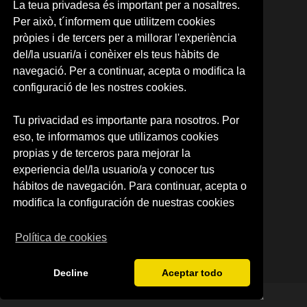
La teua privadesa és important per a nosaltres.
06. ALEMÁN
Per això, t´informem que utilitzem cookies
07. PORTUGUÉS
pròpies i de tercers per a millorar l'experiència
08. COREANO
del/la usuari/a i conèixer els teus hàbits de
09. ÁRABE
10. JAPONÉS
navegació. Per a continuar, acepta o modifica la
11. RUSO
configuració de les nostres cookies.
12.NEERLANDÉS
13. RUMANO
Tu privacidad es importante para nosotros. Por
14. INTENSIVE SPANISH
eso, te informamos que utilizamos cookies
CARTA RESERVA DE PLAZA
RESERVA DE PLAZA (CAMPUS)
propias y de terceros para mejorar la
experiencia del/la usuario/a y conocer tus
SOBRE NOSOTROS
hábitos de navegación. Para continuar, acepta o
Quienes somos
modifica la configuración de nuestras cookies
Política de privacidad
Condiciones de uso
Política de cookies
Decline
Aceptar todo
© 2026 Centre d'Idiomes de la Universitat de València