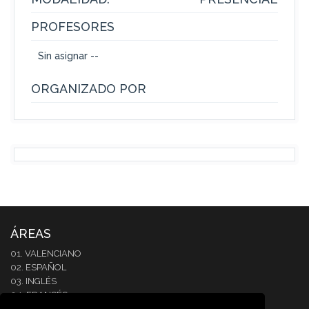
PROFESORES
Sin asignar --
ORGANIZADO POR
ÁREAS
01. VALENCIANO
02. ESPAÑOL
03. INGLÉS
04. FRANCÉS
05. ITALIANO