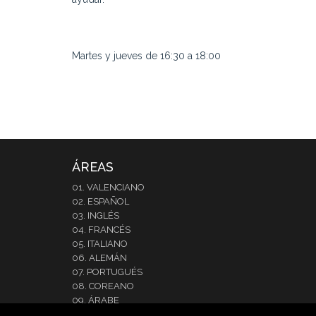
Martes y jueves de 16:30 a 18:00
ÁREAS
01. VALENCIANO
02. ESPAÑOL
03. INGLÉS
04. FRANCÉS
05. ITALIANO
06. ALEMÁN
07. PORTUGUÉS
08. COREANO
09. ÁRABE
10. JAPONÉS