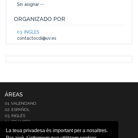
Sin asignar --
ORGANIZADO POR
03. INGLÉS
contactocdi@uv.es
ÁREAS
01. VALENCIANO
02. ESPAÑOL
03. INGLÉS
04. FRANCÉS
05. ITALIANO
La teua privadesa és important per a nosaltres.
06. ALEMÁN
Per això, t´informem que utilitzem cookies