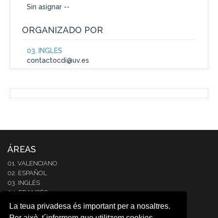
Sin asignar --
ORGANIZADO POR
03. INGLÉS
contactocdi@uv.es
ÁREAS
01. VALENCIANO
02. ESPAÑOL
03. INGLÉS
04. FRANCÉS
05. ITALIANO
La teua privadesa és important per a nosaltres.
06. ALEMÁN
Per això, t´informem que utilitzem cookies