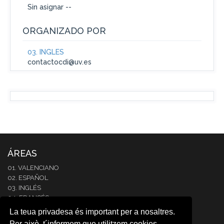
Sin asignar --
ORGANIZADO POR
03. INGLÉS
contactocdi@uv.es
ÁREAS
01. VALENCIANO
02. ESPAÑOL
03. INGLÉS
04. FRANCÉS
05. ITALIANO
La teua privadesa és important per a nosaltres.
06. ALEMÁN
Per això, t´informem que utilitzem cookies