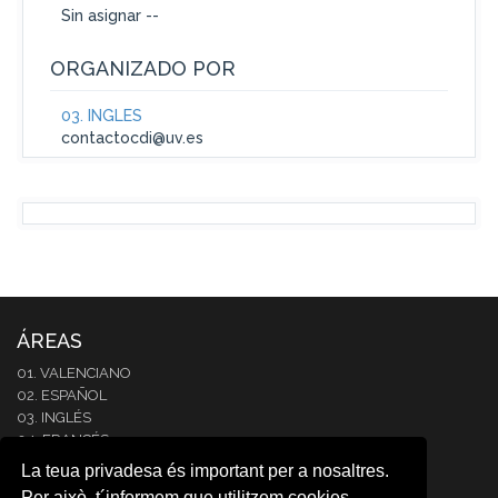
Sin asignar --
ORGANIZADO POR
03. INGLÉS
contactocdi@uv.es
ÁREAS
01. VALENCIANO
02. ESPAÑOL
03. INGLÉS
04. FRANCÉS
05. ITALIANO
La teua privadesa és important per a nosaltres.
06. ALEMÁN
Per això, t´informem que utilitzem cookies