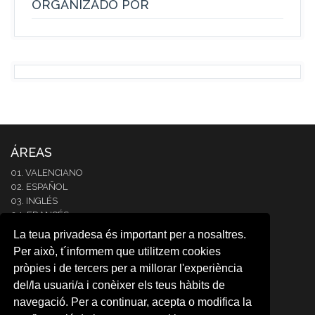
ORGANIZADO POR
ÁREAS
01. VALENCIANO
02. ESPAÑOL
03. INGLÉS
04. FRANCÉS
05. ITALIANO
La teua privadesa és important per a nosaltres.
06. ALEMÁN
Per això, t´informem que utilitzem cookies
07. PORTUGUÉS
pròpies i de tercers per a millorar l'experiència
08. COREANO
del/la usuari/a i conèixer els teus hàbits de
09. ÁRABE
10. JAPONÉS
navegació. Per a continuar, acepta o modifica la
11. RUSO