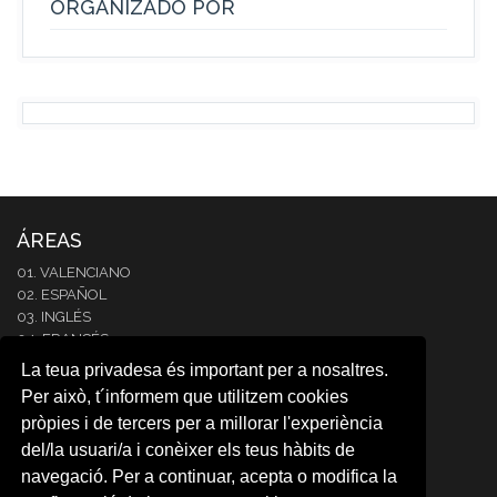
ORGANIZADO POR
ÁREAS
01. VALENCIANO
02. ESPAÑOL
03. INGLÉS
04. FRANCÉS
05. ITALIANO
La teua privadesa és important per a nosaltres.
06. ALEMÁN
Per això, t´informem que utilitzem cookies
07. PORTUGUÉS
pròpies i de tercers per a millorar l'experiència
08. COREANO
del/la usuari/a i conèixer els teus hàbits de
09. ÁRABE
10. JAPONÉS
navegació. Per a continuar, acepta o modifica la
11. RUSO