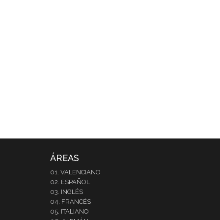
ÁREAS
01. VALENCIANO
02. ESPAÑOL
03. INGLÉS
04. FRANCÉS
05. ITALIANO