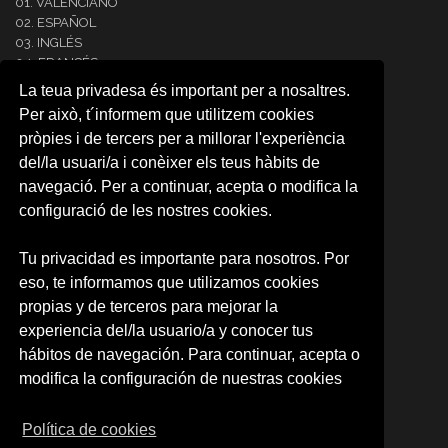
01. VALENCIANO
02. ESPAÑOL
03. INGLÉS
04. FRANCÉS
05. ITALIANO
La teua privadesa és important per a nosaltres.
06. ALEMÁN
Per això, t´informem que utilitzem cookies
07. PORTUGUÉS
pròpies i de tercers per a millorar l'experiència
08. COREANO
del/la usuari/a i conèixer els teus hàbits de
09. ÁRABE
10. JAPONÉS
navegació. Per a continuar, acepta o modifica la
11. RUSO
configuració de les nostres cookies.
12.NEERLANDÉS
13. RUMANO
Tu privacidad es importante para nosotros. Por
14. INTENSIVE SPANISH
eso, te informamos que utilizamos cookies
CARTA RESERVA DE PLAZA
RESERVA DE PLAZA (CAMPUS)
propias y de terceros para mejorar la
experiencia del/la usuario/a y conocer tus
SOBRE NOSOTROS
hábitos de navegación. Para continuar, acepta o
Quienes somos
modifica la configuración de nuestras cookies
Política de privacidad
Condiciones de uso
Política de cookies