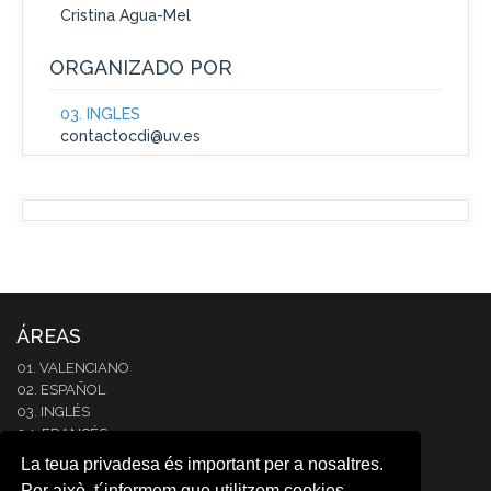
Cristina Agua-Mel
ORGANIZADO POR
03. INGLÉS
contactocdi@uv.es
ÁREAS
01. VALENCIANO
02. ESPAÑOL
03. INGLÉS
04. FRANCÉS
05. ITALIANO
La teua privadesa és important per a nosaltres.
06. ALEMÁN
Per això, t´informem que utilitzem cookies