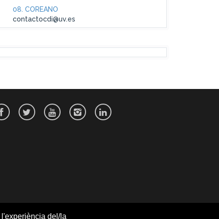
08. COREANO
contactocdi@uv.es
l'experiència del/la