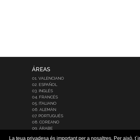
ÁREAS
01. VALENCIANO
02. ESPAÑOL
03. INGLÉS
04. FRANCÉS
05. ITALIANO
06. ALEMÁN
07. PORTUGUÉS
08. COREANO
09. ÁRABE
10. JAPONÉS
La teua privadesa és important per a nosaltres. Per això, t´i