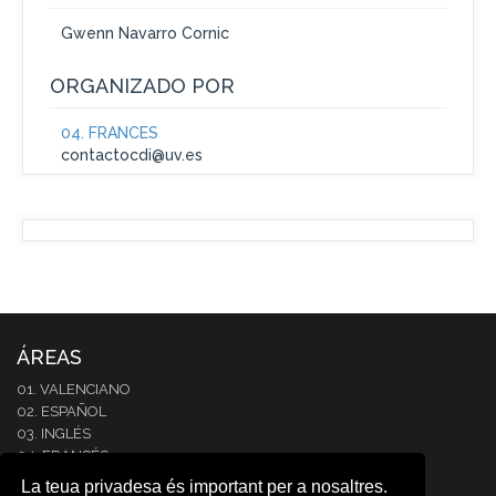
Gwenn Navarro Cornic
ORGANIZADO POR
04. FRANCÉS
contactocdi@uv.es
ÁREAS
01. VALENCIANO
02. ESPAÑOL
03. INGLÉS
04. FRANCÉS
05. ITALIANO
La teua privadesa és important per a nosaltres.