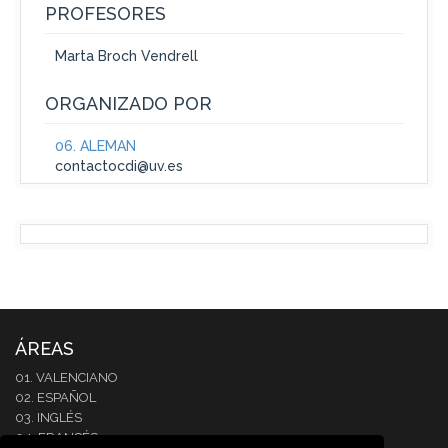
PROFESORES
Marta Broch Vendrell
ORGANIZADO POR
06. ALEMÁN
contactocdi@uv.es
ÁREAS
01. VALENCIANO
02. ESPAÑOL
03. INGLÉS
04. FRANCÉS