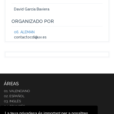
David García Baviera
ORGANIZADO POR
06. ALEMÁN
contactocdi@uv.es
ÁREAS
01. VALENCIANO
02. ESPAÑOL
03. INGLÉS
04. FRANCÉS
05. ITALIANO
La teua privadesa és important per a nosaltres.