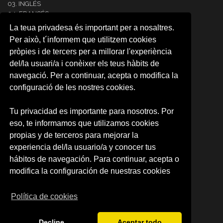
03. INGLÉS
04. FRANCÉS
05. ITALIANO
La teua privadesa és important per a nosaltres.
06. ALEMÁN
Per això, t´informem que utilitzem cookies
07. PORTUGUÉS
pròpies i de tercers per a millorar l'experiència
08. COREANO
del/la usuari/a i conèixer els teus hàbits de
09. ÁRABE
10. JAPONÉS
navegació. Per a continuar, acepta o modifica la
11. RUSO
configuració de les nostres cookies.
12.NEERLANDÉS
13. RUMANO
Tu privacidad es importante para nosotros. Por
14. INTENSIVE SPANISH
eso, te informamos que utilizamos cookies
CARTA RESERVA DE PLAZA
RESERVA DE PLAZA (CAMPUS)
propias y de terceros para mejorar la
experiencia del/la usuario/a y conocer tus
SOBRE NOSOTROS
hábitos de navegación. Para continuar, acepta o
Quienes somos
modifica la configuración de nuestras cookies
Política de privacidad
Condiciones de uso
Política de cookies
Decline
Aceptar todo