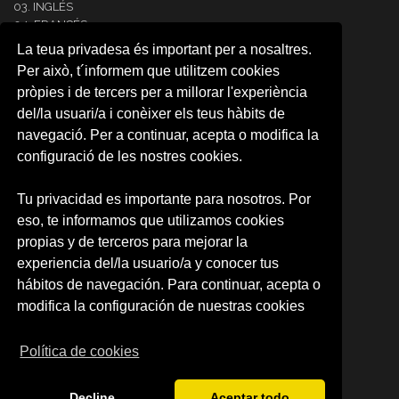
03. INGLÉS
04. FRANCÉS
05. ITALIANO
La teua privadesa és important per a nosaltres.
06. ALEMÁN
Per això, t´informem que utilitzem cookies
07. PORTUGUÉS
pròpies i de tercers per a millorar l'experiència
08. COREANO
del/la usuari/a i conèixer els teus hàbits de
09. ÁRABE
10. JAPONÉS
navegació. Per a continuar, acepta o modifica la
11. RUSO
configuració de les nostres cookies.
12.NEERLANDÉS
13. RUMANO
Tu privacidad es importante para nosotros. Por
14. INTENSIVE SPANISH
eso, te informamos que utilizamos cookies
CARTA RESERVA DE PLAZA
RESERVA DE PLAZA (CAMPUS)
propias y de terceros para mejorar la
experiencia del/la usuario/a y conocer tus
SOBRE NOSOTROS
hábitos de navegación. Para continuar, acepta o
Quienes somos
modifica la configuración de nuestras cookies
Política de privacidad
Condiciones de uso
Política de cookies
Decline
Aceptar todo