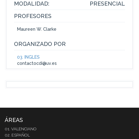
MODALIDAD:
PRESENCIAL
PROFESORES
Maureen W. Clarke
ORGANIZADO POR
03. INGLÉS
contactocdi@uv.es
ÁREAS
01. VALENCIANO
02. ESPAÑOL