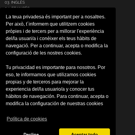
03. INGLÉS
04. FRANCÉS
05. ITALIANO
La teua privadesa és important per a nosaltres.
06. ALEMÁN
Per això, t´informem que utilitzem cookies
07. PORTUGUÉS
pròpies i de tercers per a millorar l'experiència
08. COREANO
del/la usuari/a i conèixer els teus hàbits de
09. ÁRABE
10. JAPONÉS
navegació. Per a continuar, acepta o modifica la
11. RUSO
configuració de les nostres cookies.
12.NEERLANDÉS
13. RUMANO
Tu privacidad es importante para nosotros. Por
14. INTENSIVE SPANISH
eso, te informamos que utilizamos cookies
CARTA RESERVA DE PLAZA
RESERVA DE PLAZA (CAMPUS)
propias y de terceros para mejorar la
experiencia del/la usuario/a y conocer tus
SOBRE NOSOTROS
hábitos de navegación. Para continuar, acepta o
Quienes somos
modifica la configuración de nuestras cookies
Política de privacidad
Condiciones de uso
Política de cookies
Decline
Aceptar todo