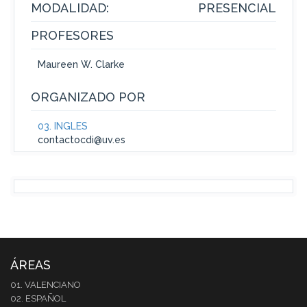
MODALIDAD:
PRESENCIAL
PROFESORES
Maureen W. Clarke
ORGANIZADO POR
03. INGLÉS
contactocdi@uv.es
ÁREAS
01. VALENCIANO
02. ESPAÑOL