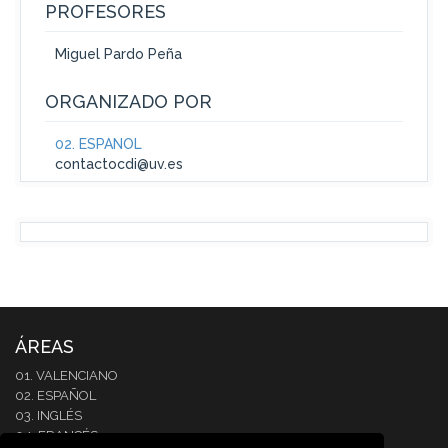
PROFESORES
Miguel Pardo Peña
ORGANIZADO POR
02. ESPAÑOL
contactocdi@uv.es
ÁREAS
01. VALENCIANO
02. ESPAÑOL
03. INGLÉS
04. FRANCÉS