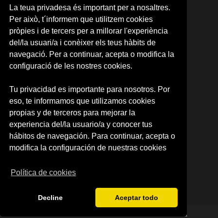
05. ITALIANO
La teua privadesa és important per a nosaltres.
06. ALEMÁN
Per això, t´informem que utilitzem cookies
07. PORTUGUÉS
pròpies i de tercers per a millorar l'experiència
08. COREANO
del/la usuari/a i conèixer els teus hàbits de
09. ÁRABE
10. JAPONÉS
navegació. Per a continuar, acepta o modifica la
11. RUSO
configuració de les nostres cookies.
12.NEERLANDÉS
13. RUMANO
Tu privacidad es importante para nosotros. Por
14. INTENSIVE SPANISH
eso, te informamos que utilizamos cookies
CARTA RESERVA DE PLAZA
RESERVA DE PLAZA (CAMPUS)
propias y de terceros para mejorar la
experiencia del/la usuario/a y conocer tus
SOBRE NOSOTROS
hábitos de navegación. Para continuar, acepta o
Quienes somos
modifica la configuración de nuestras cookies
Política de privacidad
Condiciones de uso
Política de cookies
Decline
Aceptar todo
© 2026 Centre d'Idiomes de la Universitat de València