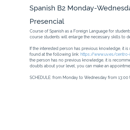
Spanish B2 Monday-Wednesday 
Presencial
Course of Spanish as a Foreign Language for students
course students will enlarge the necessary skills to 
If the interested person has previous knowledge, it i
found at the following link:
https://www.uv.es/centro
the person has no previous knowledge, it is recommen
doubts about your level, you can make an appointmen
SCHEDULE: from Monday to Wednesday from 13:00 t