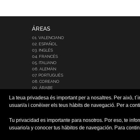
ÁREAS
01. VALENCIANO
02. ESPAÑOL
03. INGLÉS
04. FRANCÉS
05. ITALIANO
06. ALEMÁN
07. PORTUGUÉS
08. COREANO
09. ÁRABE
10. JAPONÉS
La teua privadesa és important per a nosaltres. Per això, t´i
11. RUSO
usuari/a i conèixer els teus hàbits de navegació. Per a cont
12.NEERLANDÉS
13. RUMANO
14. INTENSIVE SPANISH
Tu privacidad es importante para nosotros. Por eso, te info
CARTA RESERVA DE PLAZA
usuario/a y conocer tus hábitos de navegación. Para contin
RESERVA DE PLAZA (CAMPUS)