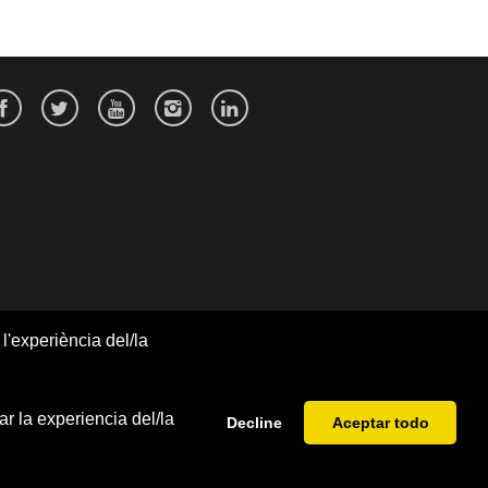
l'experiència del/la
r la experiencia del/la
Decline
Aceptar todo