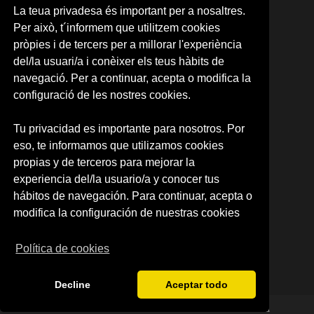
05. ITALIANO
La teua privadesa és important per a nosaltres.
06. ALEMÁN
Per això, t´informem que utilitzem cookies
07. PORTUGUÉS
pròpies i de tercers per a millorar l'experiència
08. COREANO
del/la usuari/a i conèixer els teus hàbits de
09. ÁRABE
10. JAPONÉS
navegació. Per a continuar, acepta o modifica la
11. RUSO
configuració de les nostres cookies.
12.NEERLANDÉS
13. RUMANO
Tu privacidad es importante para nosotros. Por
14. INTENSIVE SPANISH
eso, te informamos que utilizamos cookies
CARTA RESERVA DE PLAZA
RESERVA DE PLAZA (CAMPUS)
propias y de terceros para mejorar la
experiencia del/la usuario/a y conocer tus
SOBRE NOSOTROS
hábitos de navegación. Para continuar, acepta o
Quienes somos
modifica la configuración de nuestras cookies
Política de privacidad
Condiciones de uso
Política de cookies
Decline
Aceptar todo
© 2026 Centre d'Idiomes de la Universitat de València