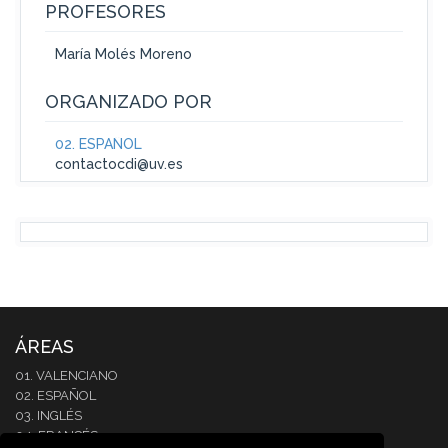
PROFESORES
María Molés Moreno
ORGANIZADO POR
02. ESPAÑOL
contactocdi@uv.es
ÁREAS
01. VALENCIANO
02. ESPAÑOL
03. INGLÉS
04. FRANCÉS