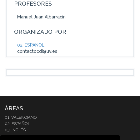
PROFESORES
Manuel Juan Albarracín
ORGANIZADO POR
02. ESPAÑOL
contactocdi@uv.es
ÁREAS
01. VALENCIANO
02. ESPAÑOL
03. INGLÉS
04. FRANCÉS