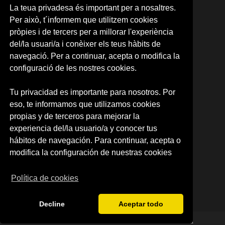
05. ITALIANO
La teua privadesa és important per a nosaltres.
06. ALEMÁN
Per això, t´informem que utilitzem cookies
07. PORTUGUÉS
pròpies i de tercers per a millorar l'experiència
08. COREANO
del/la usuari/a i conèixer els teus hàbits de
09. ÁRABE
10. JAPONÉS
navegació. Per a continuar, acepta o modifica la
11. RUSO
configuració de les nostres cookies.
12.NEERLANDÉS
13. RUMANO
Tu privacidad es importante para nosotros. Por
14. INTENSIVE SPANISH
eso, te informamos que utilizamos cookies
CARTA RESERVA DE PLAZA
RESERVA DE PLAZA (CAMPUS)
propias y de terceros para mejorar la
experiencia del/la usuario/a y conocer tus
SOBRE NOSOTROS
hábitos de navegación. Para continuar, acepta o
Quienes somos
modifica la configuración de nuestras cookies
Política de privacidad
Condiciones de uso
Política de cookies
Decline
Aceptar todo
© 2026 Centre d'Idiomes de la Universitat de València