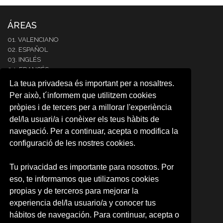
ÁREAS
01. VALENCIANO
02. ESPAÑOL
03. INGLÉS
04. FRANCÉS
05. ITALIANO
La teua privadesa és important per a nosaltres.
06. ALEMÁN
Per això, t´informem que utilitzem cookies
07. PORTUGUÉS
pròpies i de tercers per a millorar l'experiència
08. COREANO
del/la usuari/a i conèixer els teus hàbits de
09. ÁRABE
10. JAPONÉS
navegació. Per a continuar, acepta o modifica la
11. RUSO
configuració de les nostres cookies.
12.NEERLANDÉS
13. RUMANO
Tu privacidad es importante para nosotros. Por
14. INTENSIVE SPANISH
eso, te informamos que utilizamos cookies
CARTA RESERVA DE PLAZA
RESERVA DE PLAZA (CAMPUS)
propias y de terceros para mejorar la
experiencia del/la usuario/a y conocer tus
SOBRE NOSOTROS
hábitos de navegación. Para continuar, acepta o