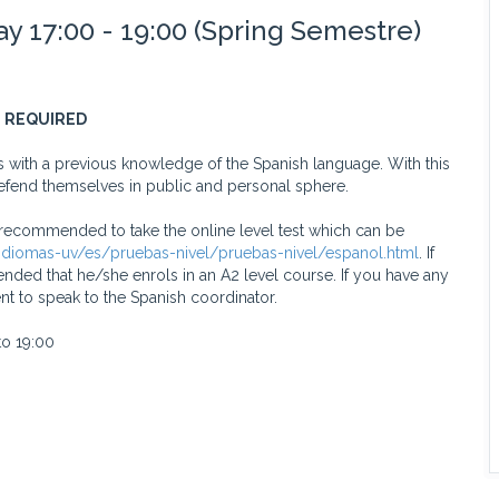
17:00 - 19:00 (Spring Semestre)
E REQUIRED
 with a previous knowledge of the Spanish language. With this
defend themselves in public and personal sphere.
s recommended to take the online level test which can be
-idiomas-uv/es/pruebas-nivel/pruebas-nivel/espanol.html
. If
ded that he/she enrols in an A2 level course. If you have any
t to speak to the Spanish coordinator.
o 19:00