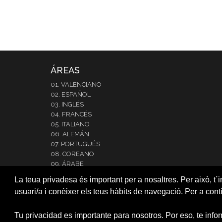
ÁREAS
01. VALENCIANO
02. ESPAÑOL
03. INGLÉS
04. FRANCÉS
05. ITALIANO
06. ALEMÁN
07. PORTUGUÉS
08. COREANO
09. ÁRABE
10. JAPONÉS
La teua privadesa és important per a nosaltres. Per això, t´i
11. RUSO
usuari/a i conèixer els teus hàbits de navegació. Per a cont
12.NEERLANDÉS
13. RUMANO
14. INTENSIVE SPANISH
Tu privacidad es importante para nosotros. Por eso, te info