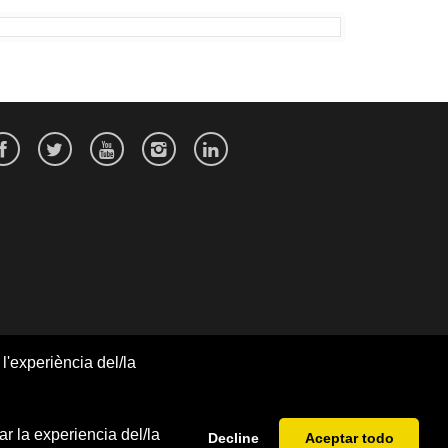
l'experiència del/la
r la experiencia del/la
Decline
Aceptar todo