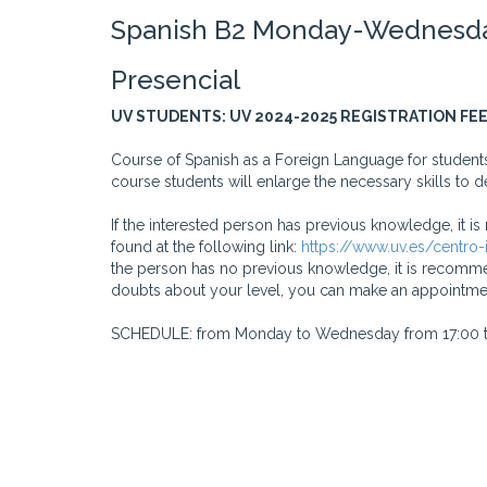
Spanish B2 Monday-Wednesday 
Presencial
UV STUDENTS: UV 2024-2025 REGISTRATION FE
Course of Spanish as a Foreign Language for students
course students will enlarge the necessary skills to 
If the interested person has previous knowledge, it i
found at the following link:
https://www.uv.es/centro
the person has no previous knowledge, it is recommen
doubts about your level, you can make an appointmen
SCHEDULE: from Monday to Wednesday from 17:00 t